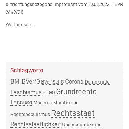
einrichtungsbezogene Impfpflicht vom 10.02.2022 (1 BvR
2649/21)
Ein
Weiterlesen …
Sieg
der
Propaganda
über
die
Schlagworte
Wissenschaft
BMI
BVerfG
Corona
BVerfSchG
Demokratie
Grundrechte
Faschismus
FDGO
J’accuse
Moderne
Moralismus
Rechtsstaat
Rechtspopulismus
Rechtsstaatlichkeit
Unseredemokratie