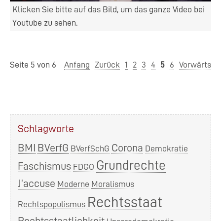
Klicken Sie bitte auf das Bild, um das ganze Video bei
Youtube zu sehen.
Seite 5 von 6
Anfang
Zurück
1
2
3
4
5
6
Vorwärts
Schlagworte
BMI
BVerfG
Corona
BVerfSchG
Demokratie
Grundrechte
Faschismus
FDGO
J’accuse
Moderne
Moralismus
Rechtsstaat
Rechtspopulismus